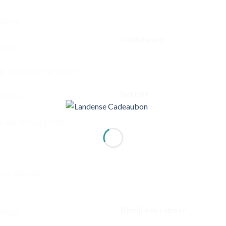
uiken?
Onderwerp
ldig?
ig. Wat moet ik doen?
Bericht
*
Wat nu?
worden in geld?
n?
ing van mijn
Ben jij een robot?
 Shop?