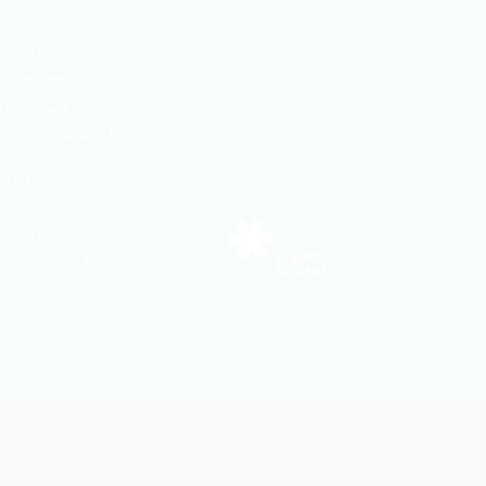
 Lokale Economie
ionsstraat 29
0 Landen
/88.03.24
nomie@landen.be
 BE0207521206
project werd mede mogelijk
akt door de Provincie Vlaams
ant.
EUWS
CONTACT
ALGEMENE VOORWAARDEN