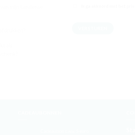
Toestemming
*
Ik ga akkoord met het
priv
 van mijn Landense
afdrukken?
kt als
eschenk?
CADEAUBONNEN
CO
St
Cadeaubon t.w.v. 5 euro