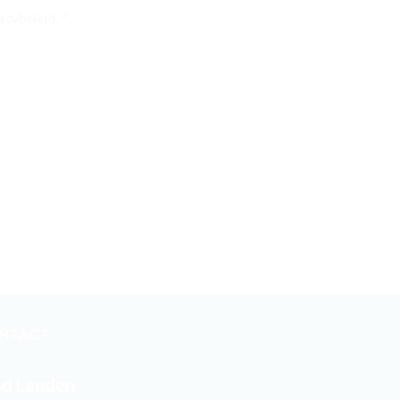
*
acybeleid
.
NTACT
ad Landen