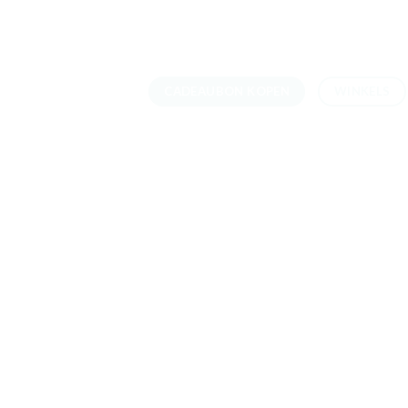
Skip
to
content
CADEAUBON KOPEN
WINKELS