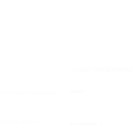
STUUR ONS EEN BERI
Naam
*
n vooraleer je ons een
 Hoe kan ik deze
E-mailadres
*