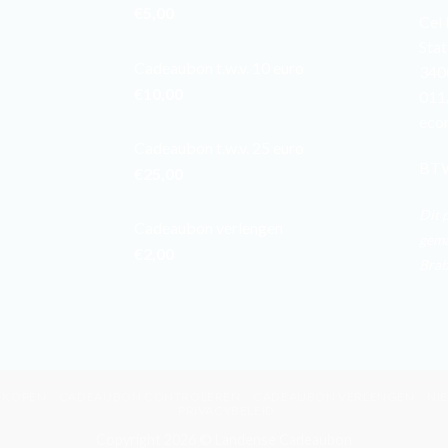
€
5,00
Cel
Stat
Cadeaubon t.w.v. 10 euro
340
€
10,00
011
eco
Cadeaubon t.w.v. 25 euro
BTW
€
25,00
Dit 
Cadeaubon verlengen
gema
€
2,00
Brab
 KOPEN
CADEAUBON CONTROLEREN
CADEAUBON VERLENGEN
NI
PRIVACYBELEID
Copyright 2026 © Landense Cadeaubon