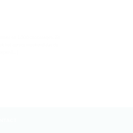
emen en 1.000 chocolatjes. Zo
ook het eerste weekend dat de
hepen […]
NTACT