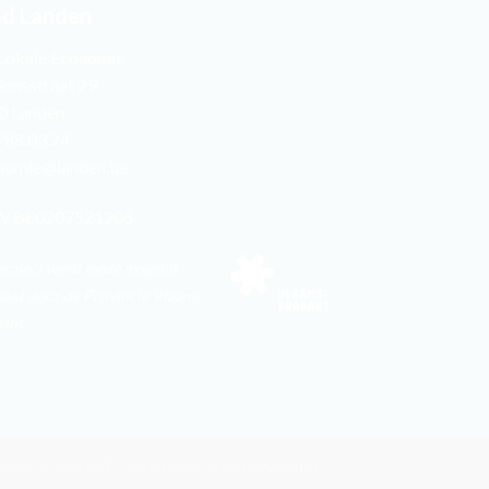
ad Landen
 Lokale Economie
ionsstraat 29
0 Landen
/88.03.24
nomie@landen.be
 BE0207521206
project werd mede mogelijk
akt door de Provincie Vlaams
ant.
EUWS
CONTACT
ALGEMENE VOORWAARDEN