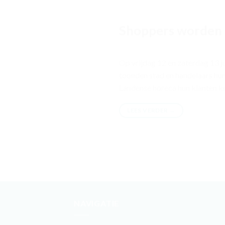
Shoppers worden
Op vrijdag 12 en zaterdag 13 j
toonden stad en handelaars hun
Landense horeca hun klanten k
LEES VERDER
→
NAVIGATIE