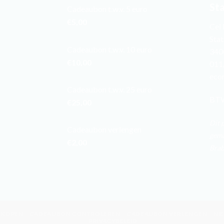
St
Cadeaubon t.w.v. 5 euro
€
5,00
Cel
Stat
Cadeaubon t.w.v. 10 euro
340
€
10,00
011
eco
Cadeaubon t.w.v. 25 euro
BTW
€
25,00
Dit 
Cadeaubon verlengen
gema
€
2,00
Brab
 KOPEN
CADEAUBON CONTROLEREN
CADEAUBON VERLENGEN
NI
PRIVACYBELEID