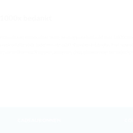
 1000x bedankt
uni heeft een enthousiast team de shoppers bedankt met 1.000 blo
 appreciatie voor iedereen die blijft shoppen in Landen. Het was 
on verwelkomen. Shoppen, bloemen, chocolade én een terrasje! Sc
CADEAUBONNEN
CO