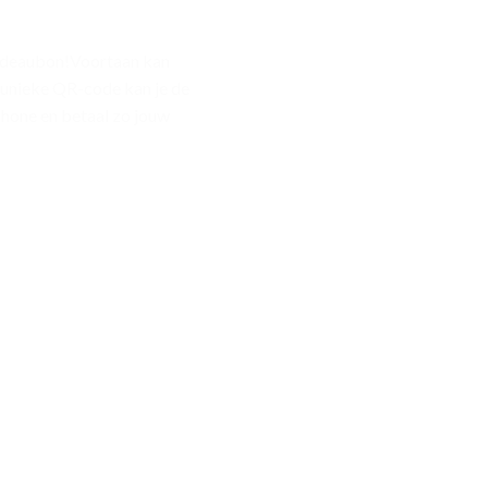
cadeaubon!Voortaan kan
e unieke QR-code kan je de
phone en betaal zo jouw