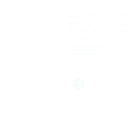
Donderdag 1 oktober is het zo
iedereen de Landense Cadeaubon
cadeaubon digitaal bewaren. La
aankoop. […]
LEES VERDER
→
19
aug