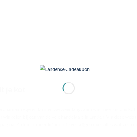
t je kot
oronamaatregelen kunnen we weer langzaam wat meer uit ons kot
n winkelen bij een van de vele handelaars in Landen. Via deze webs
gina. Zo kan je meer informatie verkrijgen over alles wat ze in 