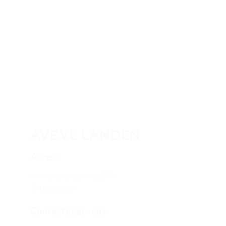
START
NIEUWS
CONTACT
AVEVE LANDEN
Adres:
Hannuitsesteenweg 109
3400 Landen
Contactgegevens: