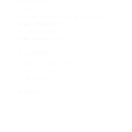
Tel: 011886291
Website:
https://avevewinkels.be/winkels/streignaerts-
bollen-bvba/450761
E-mail:
streignaerts-
bollen.bvba@aveve.be
Omschrijving:
Alles voor tuin en dier . Groot
assortiment in bakproducten en
voedingsproducten
Volg ons: