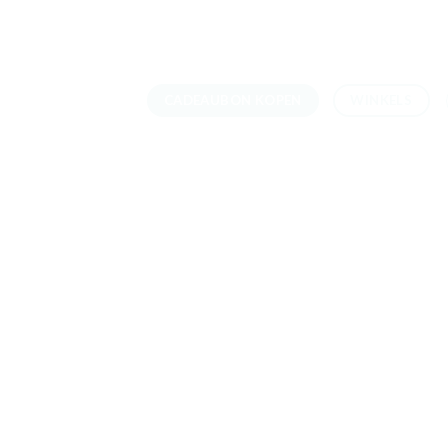
Skip
to
content
CADEAUBON KOPEN
WINKELS