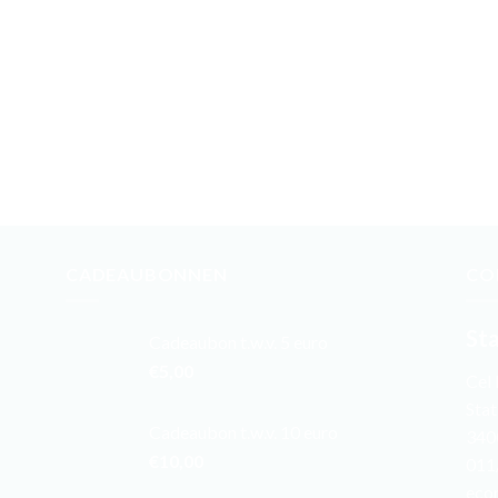
CADEAUBONNEN
CO
St
Cadeaubon t.w.v. 5 euro
€
5,00
Cel
Stat
Cadeaubon t.w.v. 10 euro
340
€
10,00
011
eco