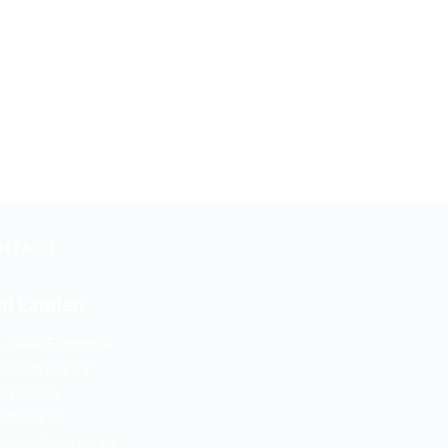
NTACT
ad Landen
 Lokale Economie
ionsstraat 29
0 Landen
/88.03.24
nomie@landen.be