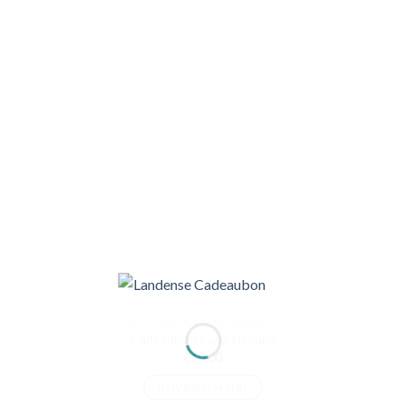
ALLE DEELNEMENDE WINKELS
Cadeaubon t.w.v. 10 euro
€
10,00
IN WINKELMAND