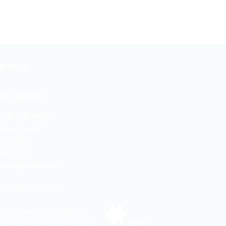
NTACT
ad Landen
 Lokale Economie
ionsstraat 29
0 Landen
/88.03.24
nomie@landen.be
 BE0207521206
project werd mede mogelijk
akt door de Provincie Vlaams