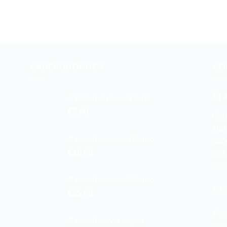
CADEAUBONNEN
CO
St
Cadeaubon t.w.v. 5 euro
€
5,00
Cel
Stat
Cadeaubon t.w.v. 10 euro
340
€
10,00
011
eco
Cadeaubon t.w.v. 25 euro
BTW
€
25,00
Dit 
Cadeaubon verlengen
gema