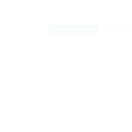
Skip
to
content
CADEAUBON KOPEN
WINKELS