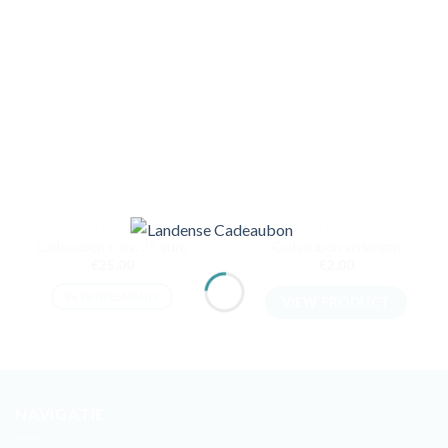
ALLE DEELNEMENDE WINKELS
ALLE DEELNEMENDE WINKELS
Cadeaubon t.w.v. 25 euro
Cadeaubon verlengen
€
25,00
€
2,00
IN WINKELMAND
VIEW PRODUCT
NAVIGATIE