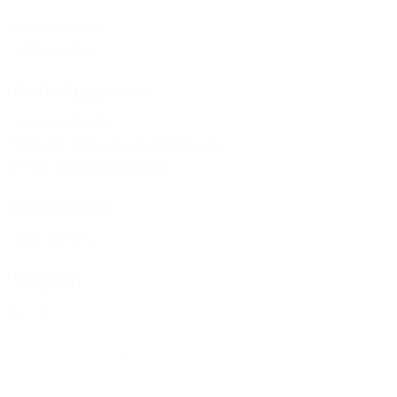
Roosveld 11A
3400 Landen
Contactgegevens:
Tel: 011832128
Website:
https://www.ertrijckx.be
E-mail:
info@ertrijckx.be
Omschrijving:
Tuincentrum
Volg ons: