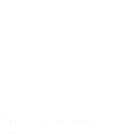
Skip
to
content
ERTRIJCKX TUINCENTRUM
Adres: