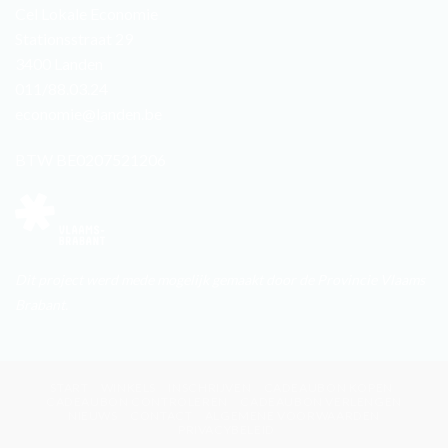
Cel Lokale Economie
Stationsstraat 29
3400 Landen
011/88.03.24
economie@landen.be
BTW BE0207521206
Dit project werd mede mogelijk gemaakt door de Provincie Vlaams
Brabant.
START
WINKELS
INSCHRIJVEN
CADEAUBON KOPEN
CADEAUBON CONTROLEREN
CADEAUBON VERLENGEN
NIEUWS
CONTACT
ALGEMENE VOORWAARDEN
PRIVACYBELEID