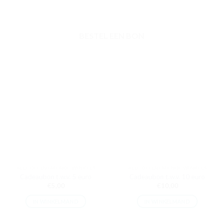
BESTEL EEN BON
ALLE DEELNEMENDE WINKELS
ALLE DEELNEMENDE WINKELS
Cadeaubon t.w.v. 5 euro
Cadeaubon t.w.v. 10 euro
€
5,00
€
10,00
IN WINKELMAND
IN WINKELMAND