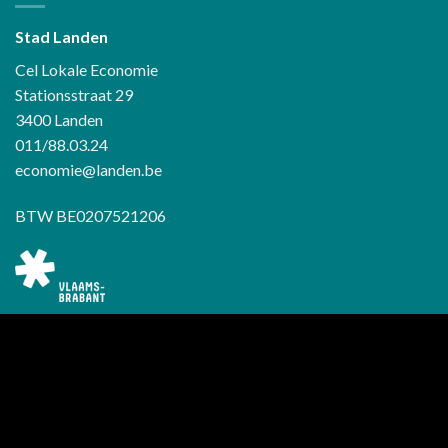
Stad Landen
Cel Lokale Economie
Stationsstraat 29
3400 Landen
011/88.03.24
economie@landen.be
BTW BE0207521206
Dit project werd mede mogelijk gemaakt door de Provincie Vlaams
Brabant.
START
WINKELS
INSCHRIJVEN
CADEAUBON KOPEN