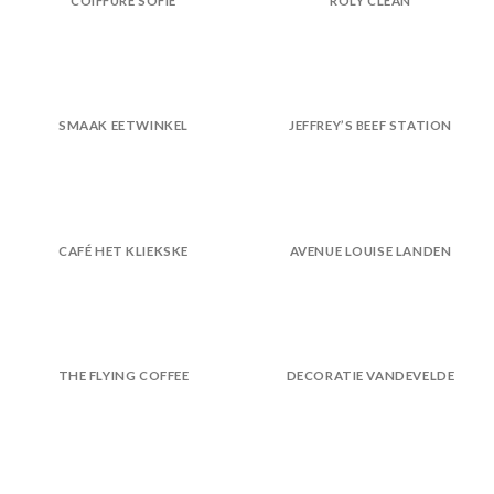
COIFFURE SOFIE
ROLY CLEAN
SMAAK EETWINKEL
JEFFREY’S BEEF STATION
CAFÉ HET KLIEKSKE
AVENUE LOUISE LANDEN
THE FLYING COFFEE
DECORATIE VANDEVELDE