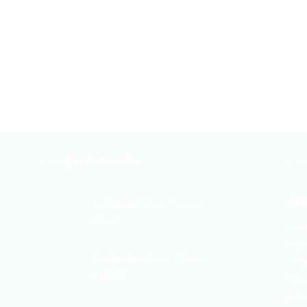
CADEAUBONNEN
CO
St
Cadeaubon t.w.v. 5 euro
€
5,00
Cel
Stat
Cadeaubon t.w.v. 10 euro
340
€
10,00
011
eco