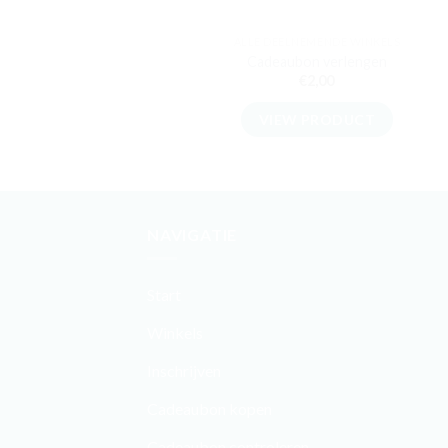
ALLE DEELNEMENDE WINKELS
Cadeaubon verlengen
€
2,00
VIEW PRODUCT
NAVIGATIE
Start
Winkels
Inschrijven
Cadeaubon kopen
Cadeaubon controleren