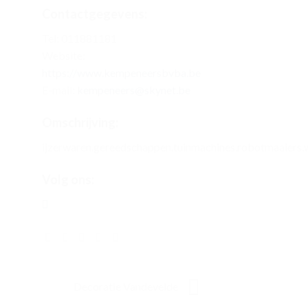
Contactgegevens:
Tel: 011881181
Website:
https://www.kempeneersbvba.be
E-mail:
kempeneers@skynet.be
Omschrijving:
ijzerwaren.gereedschappen.tuinmachines,robotmaaiers,
Volg ons:
Decoratie Vandevelde