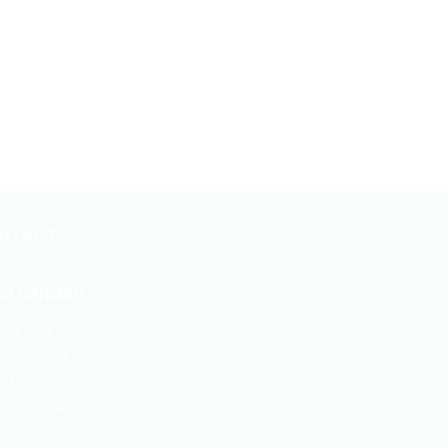
NTACT
ad Landen
 Lokale Economie
ionsstraat 29
0 Landen
/88.03.24
nomie@landen.be