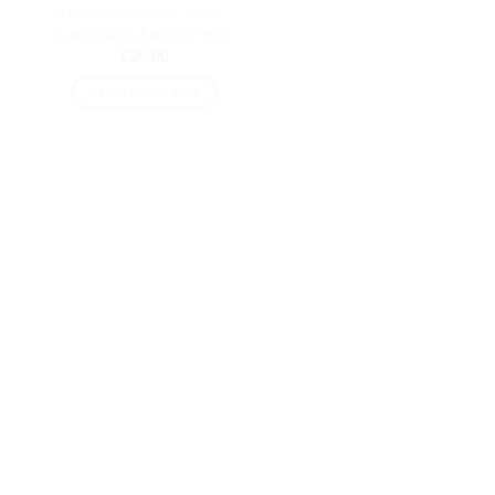
ALLE DEELNEMENDE WINKELS
Cadeaubon t.w.v. 25 euro
€
25,00
IN WINKELMAND