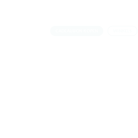
Skip
to
content
CADEAUBON KOPEN
WINKELS